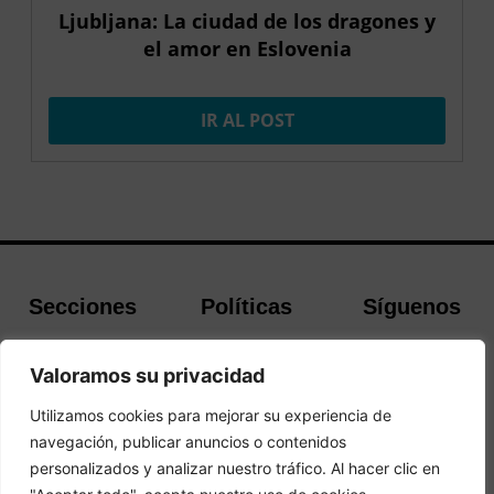
Ljubljana: La ciudad de los dragones y
el amor en Eslovenia
IR AL POST
Secciones
Políticas
Síguenos
Home
Política de
Facebook
Valoramos su privacidad
Buscador de
cookies
Instagram
Hoteles
Aviso Legal
Twitter
Utilizamos cookies para mejorar su experiencia de
Guías de Viajes
Política de
navegación, publicar anuncios o contenidos
Privacidad
personalizados y analizar nuestro tráfico. Al hacer clic en