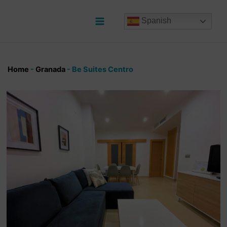
Ir
al
Spanish
contenido
Main
Menu
Home
-
Granada
-
Be Suites Centro