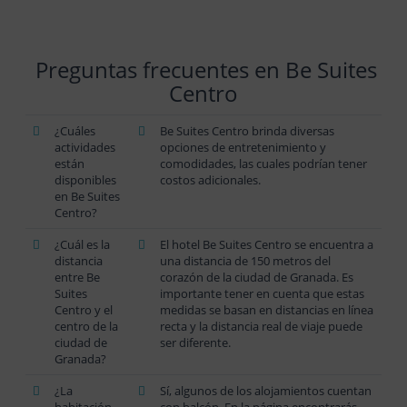
Preguntas frecuentes en Be Suites
Centro
¿Cuáles
Be Suites Centro brinda diversas
actividades
opciones de entretenimiento y
están
comodidades, las cuales podrían tener
disponibles
costos adicionales.
en Be Suites
Centro?
¿Cuál es la
El hotel Be Suites Centro se encuentra a
distancia
una distancia de 150 metros del
entre Be
corazón de la ciudad de Granada. Es
Suites
importante tener en cuenta que estas
Centro y el
medidas se basan en distancias en línea
centro de la
recta y la distancia real de viaje puede
ciudad de
ser diferente.
Granada?
¿La
Sí, algunos de los alojamientos cuentan
habitación
con balcón. En la página encontrarás