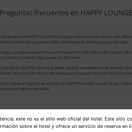
Preguntas frecuentes en HAPPY LOUNG
 distancia entre HAPPY LOUNGE y la playa más cercana es de tan solo 200 me
 mide en línea recta y puede haber variaciones en la distancia real de viaje.
 Happy Lounge se encuentra a una distancia de 400 metros del corazón de Fue
e la distancia real de viaje puede ser diferente.
s precios en HAPPY LOUNGE pueden cambiar dependiendo de diversos factore
l hotel. Selecciona las fechas deseadas para visualizar el precio correspondie
drás realizar el registro de entrada en HAPPY LOUNGE a partir de las 15:00 h
ras para el registro de salida.
encia: este no es el sitio web oficial del hotel. Este sitio c
ormación sobre el hotel y ofrece un servicio de reserva en lí