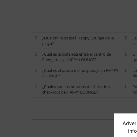
¿Qué tan lejos está Happy Lounge de la
La
playa?
se
¿Cuál es la distancia entre el centro de
El
Fuengirola y HAPPY LOUNGE?
qu
¿Cuál es el precio del hospedaje en HAPPY
Lo
LOUNGE?
de
¿Cuáles son los horarios de check-in y
Po
check-out de HAPPY LOUNGE?
ho
Advert
inf