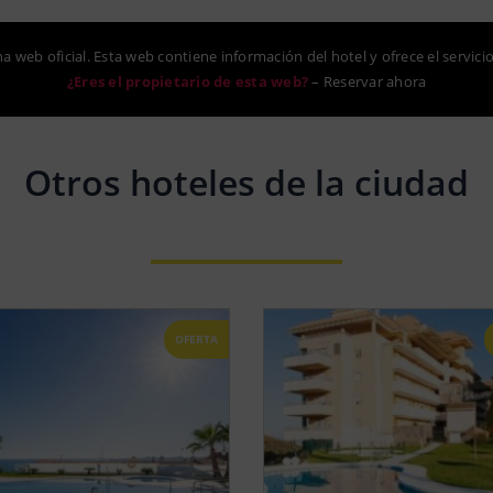
na web oficial. Esta web contiene información del hotel y ofrece el servici
¿Eres el propietario de esta web?
–
Reservar ahora
Otros hoteles de la ciudad
OFERTA