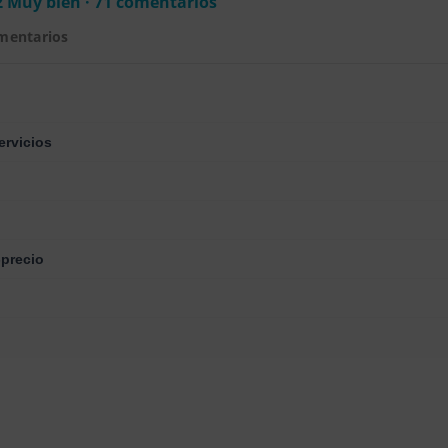
2 Muy bien · 71 comentarios
mentarios
ervicios
-precio