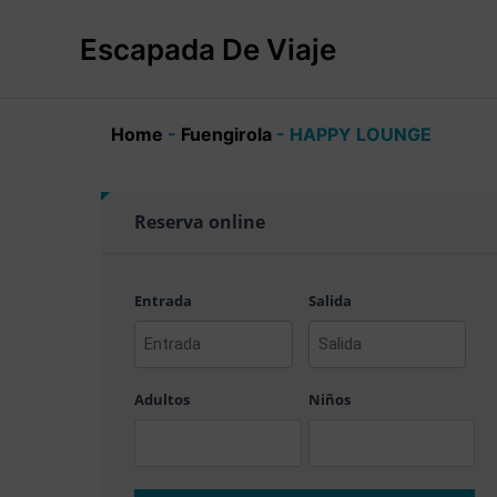
Ir
al
Escapada De Viaje
contenido
Home
-
Fuengirola
-
HAPPY LOUNGE
Reserva online
Entrada
Salida
AAAA
AAAA
barra
barra
Adultos
Niños
MM
MM
barra
barra
DD
DD