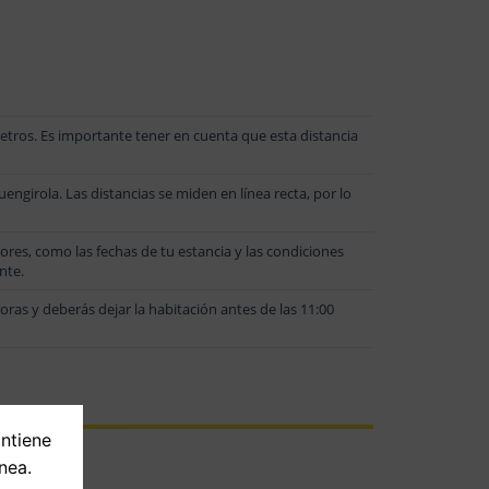
E
tros. Es importante tener en cuenta que esta distancia
ngirola. Las distancias se miden en línea recta, por lo
s, como las fechas de tu estancia y las condiciones
nte.
oras y deberás dejar la habitación antes de las 11:00
ontiene
nea.