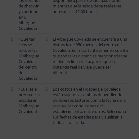
los horarios
disponible a partir de las 15:00 horas,
de check-in
mientras que la salida debe realizarse
y check-out
antes de las 12:00 horas.
en El
Albergue
Covaleda?
¿Qué tan
El Albergue Covaleda se encuentra a una
lejos se
distancia de 350 metros del centro de
encuentra
Covaleda. Es importante tener en cuenta
El Albergue
que todas las distancias mencionadas se
Covaleda
miden en línea recta, por lo que la
del centro
distancia real de viaje puede ser
de
diferente.
Covaleda?
¿Cuál es el
Los costos en el Hospedaje Covaleda
precio de la
están sujetos a cambios dependiendo
estadía en
de diversos factores como la fecha de la
El Albergue
reserva, las condiciones del
Covaleda?
establecimiento, entre otros. Selecciona
tus fechas de estadía para visualizar la
tarifa actualizada.