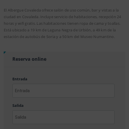
El Albergue Covaleda ofrece salón de uso común, bar y vistas a la
ciudad en Covaleda. Incluye servicio de habitaciones, recepción 24
horas y wifi gratis. Las habitaciones tienen ropa de cama y toallas.
Está ubicado a 19 km de Laguna Negra de Urbión, a 49 km de la
estación de autobús de Soria y a 50 km del Museo Numantino.
Reserva online
Entrada
AAAA
barra
Salida
MM
barra
DD
AAAA
barra