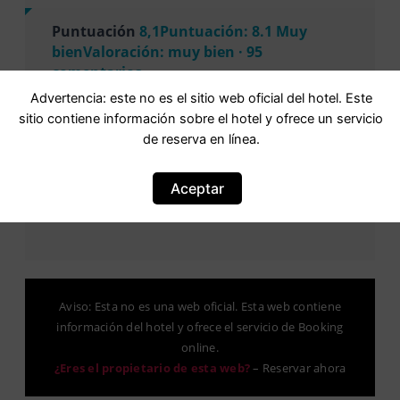
Puntuación
8,1Puntuación: 8.1 Muy
bienValoración: muy bien · 95
comentarios
Advertencia: este no es el sitio web oficial del hotel. Este
Basada en
95 comentarios
sitio contiene información sobre el hotel y ofrece un servicio
de reserva en línea.
Aceptar
Aviso: Esta no es una web oficial. Esta web contiene
información del hotel y ofrece el servicio de Booking
online.
¿Eres el propietario de esta web?
–
Reservar ahora