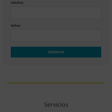
Adultos
MM
barra
DD
Niños
RESERVAR
Servicios