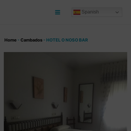
Ir
al
Spanish
contenido
Main
Menu
Home
-
Cambados
-
HOTEL O NOSO BAR