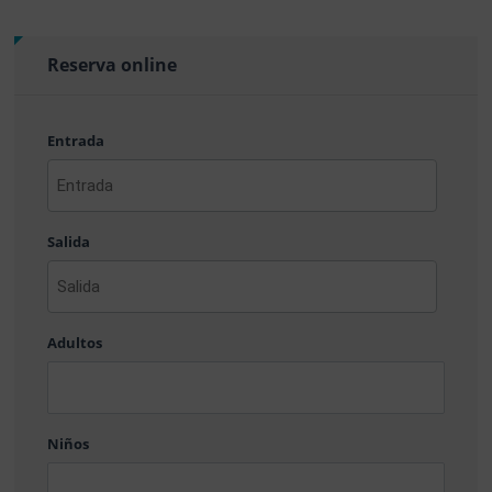
Reserva online
Entrada
AAAA
barra
Salida
MM
barra
DD
AAAA
barra
Adultos
MM
barra
DD
Niños