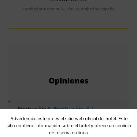
Cambados Xesteira 77, 36639 Cambados, España
Opiniones
Puntuación
8,7Puntuación: 8.7
FabulosoValoración: fabuloso · 166
Advertencia: este no es el sitio web oficial del hotel. Este
comentarios
sitio contiene información sobre el hotel y ofrece un servicio
de reserva en línea.
Basada en
166 comentarios