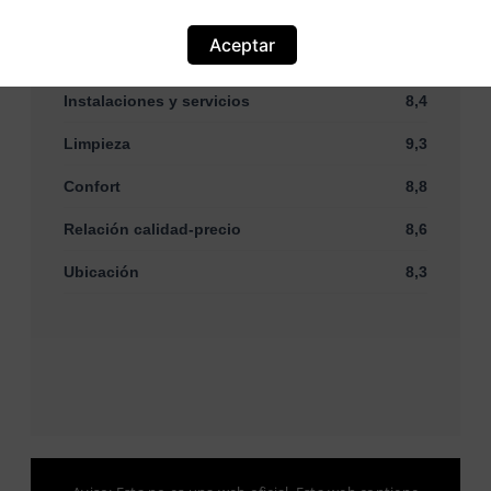
Aceptar
Personal
9,7
Instalaciones y servicios
8,4
Limpieza
9,3
Confort
8,8
Relación calidad-precio
8,6
Ubicación
8,3