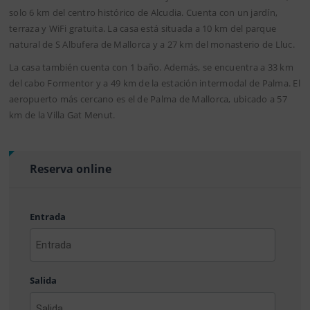
solo 6 km del centro histórico de Alcudia. Cuenta con un jardín,
terraza y WiFi gratuita. La casa está situada a 10 km del parque
natural de S Albufera de Mallorca y a 27 km del monasterio de Lluc.
La casa también cuenta con 1 baño. Además, se encuentra a 33 km
del cabo Formentor y a 49 km de la estación intermodal de Palma. El
aeropuerto más cercano es el de Palma de Mallorca, ubicado a 57
km de la Villa Gat Menut.
Reserva online
Entrada
AAAA
barra
Salida
MM
barra