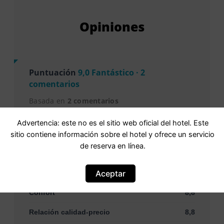
Opiniones
Puntuación
9,0 Fantástico · 2
comentarios
Basada en
2 comentarios
Advertencia: este no es el sitio web oficial del hotel. Este
sitio contiene información sobre el hotel y ofrece un servicio
Personal
10
de reserva en línea.
Instalaciones y servicios
8,8
Aceptar
Limpieza
8,8
Confort
8,8
Relación calidad-precio
8,8