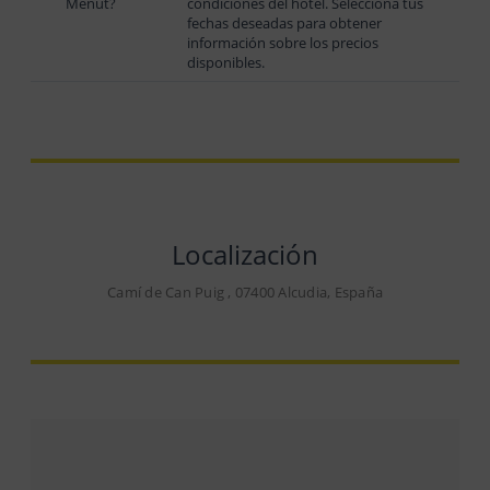
Menut?
condiciones del hotel. Selecciona tus
fechas deseadas para obtener
información sobre los precios
disponibles.
Localización
Camí de Can Puig , 07400 Alcudia, España