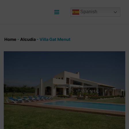
Ir
al
Spanish
contenido
Main
Menu
Home
-
Alcudia
-
Villa Gat Menut