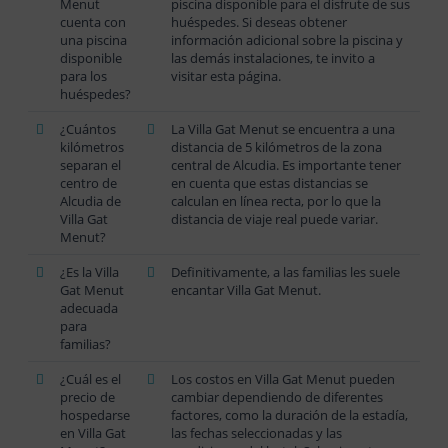
Menut
piscina disponible para el disfrute de sus
cuenta con
huéspedes. Si deseas obtener
una piscina
información adicional sobre la piscina y
disponible
las demás instalaciones, te invito a
para los
visitar esta página.
huéspedes?
¿Cuántos
La Villa Gat Menut se encuentra a una
kilómetros
distancia de 5 kilómetros de la zona
separan el
central de Alcudia. Es importante tener
centro de
en cuenta que estas distancias se
Alcudia de
calculan en línea recta, por lo que la
Villa Gat
distancia de viaje real puede variar.
Menut?
¿Es la Villa
Definitivamente, a las familias les suele
Gat Menut
encantar Villa Gat Menut.
adecuada
para
familias?
¿Cuál es el
Los costos en Villa Gat Menut pueden
precio de
cambiar dependiendo de diferentes
hospedarse
factores, como la duración de la estadía,
en Villa Gat
las fechas seleccionadas y las