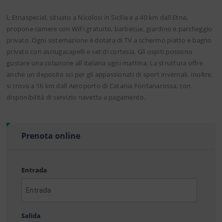
L Etnaspecial, situato a Nicolosi in Sicilia e a 40 km dall Etna,
propone camere con WiFi gratuito, barbecue, giardino e parcheggio
privato. Ogni sistemazione è dotata di TV a schermo piatto e bagno
privato con asciugacapelli e set di cortesia. Gli ospiti possono
gustare una colazione all italiana ogni mattina. La struttura offre
anche un deposito sci per gli appassionati di sport invernali. Inoltre,
si trova a 16 km dall Aeroporto di Catania Fontanarossa, con
disponibilità di servizio navetta a pagamento.
Prenota online
Entrada
AAAA
barra
Salida
MM