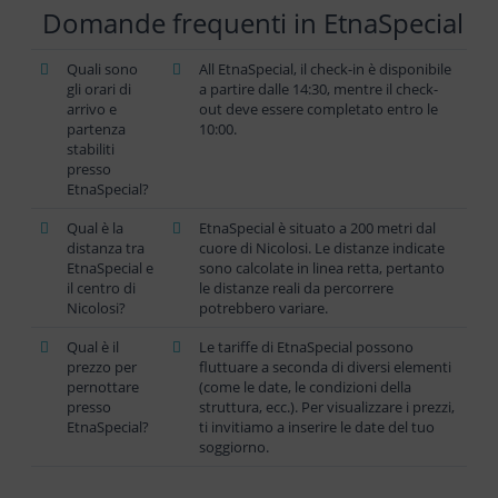
Domande frequenti in EtnaSpecial
Quali sono
All EtnaSpecial, il check-in è disponibile
gli orari di
a partire dalle 14:30, mentre il check-
arrivo e
out deve essere completato entro le
partenza
10:00.
stabiliti
presso
EtnaSpecial?
Qual è la
EtnaSpecial è situato a 200 metri dal
distanza tra
cuore di Nicolosi. Le distanze indicate
EtnaSpecial e
sono calcolate in linea retta, pertanto
il centro di
le distanze reali da percorrere
Nicolosi?
potrebbero variare.
Qual è il
Le tariffe di EtnaSpecial possono
prezzo per
fluttuare a seconda di diversi elementi
pernottare
(come le date, le condizioni della
presso
struttura, ecc.). Per visualizzare i prezzi,
EtnaSpecial?
ti invitiamo a inserire le date del tuo
soggiorno.