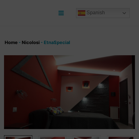
Ir
al
Spanish
contenido
Main
Menu
Home
-
Nicolosi
-
EtnaSpecial