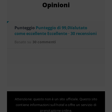
Opinioni
Punteggio
Punteggio di 99,0Valutato
come eccellente Eccellente · 30 recensioni
Basato su
30 commenti
Attenzione: questo non è un sito ufficiale. Questo sito
contiene informazioni sull hotel e offre un servizio di
prenotazione online.