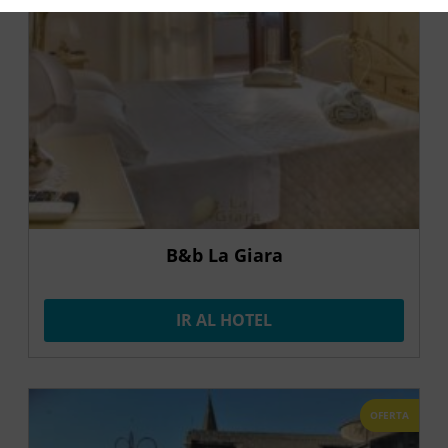
B&b La Giara
IR AL HOTEL
OFERTA