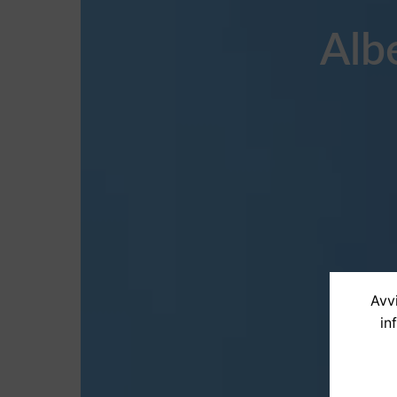
Alb
Avvi
in