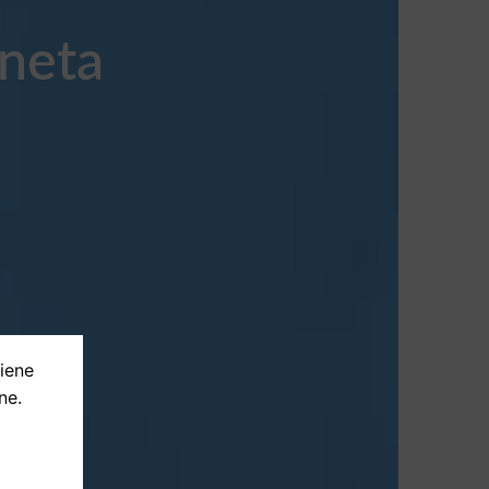
ineta
tiene
ne.