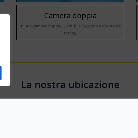
Camera doppia
a
In una camera doppia, 2 adulti alloggiano nella stessa
stanza.
La nostra ubicazione
Via Roma, 2, 27040 Fortunago PV, Italy