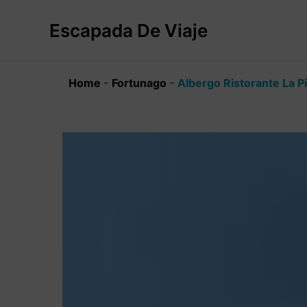
Ir
al
Escapada De Viaje
contenido
Home
-
Fortunago
-
Albergo Ristorante La P