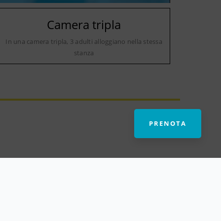
Camera tripla
In una camera tripla, 3 adulti alloggiano nella stessa
stanza
PRENOTA