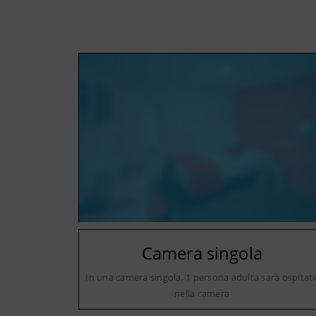
Camera singola
In una camera singola, 1 persona adulta sarà ospitat
nella camera