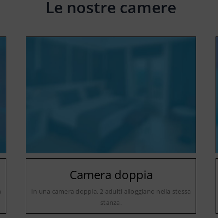
Le nostre camere
Camera doppia
a
In una camera doppia, 2 adulti alloggiano nella stessa
stanza.