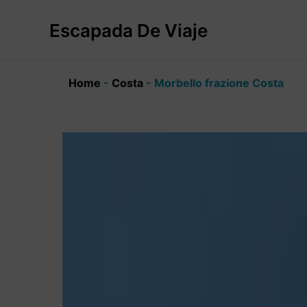
Ir
al
Escapada De Viaje
contenido
Home
-
Costa
-
Morbello frazione Costa