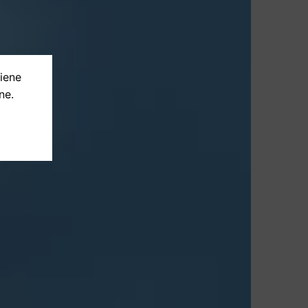
tiene
ne.