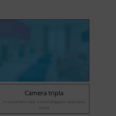
Camera tripla
In una camera tripla, 3 adulti alloggiano nella stessa
stanza