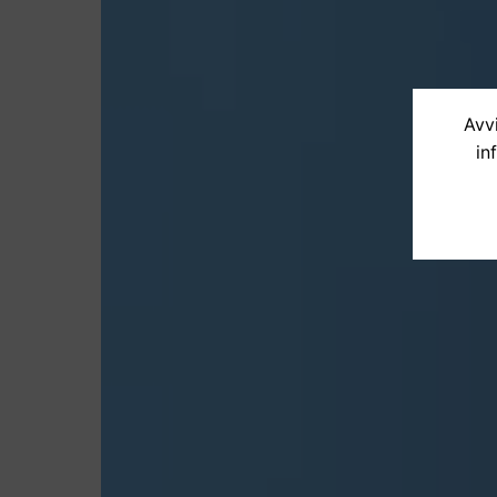
Avvi
in