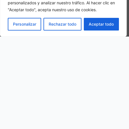
personalizados y analizar nuestro tráfico. Al hacer clic en
"Aceptar todo", acepta nuestro uso de cookies.
Camera tripla
PRENOTA
Personalizar
Rechazar todo
Aceptar todo
In una camera tripla, 3 adulti alloggiano nella stessa stanza
La nostra ubicazione
Piazza Italia, 29, 38046 Lavarone TN, Italy