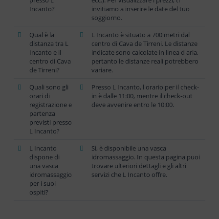
presso L
ecc.). Per visualizzare i prezzi, ti
Incanto?
invitiamo a inserire le date del tuo
soggiorno.
Qual è la
L Incanto è situato a 700 metri dal
distanza tra L
centro di Cava de Tirreni. Le distanze
Incanto e il
indicate sono calcolate in linea d aria,
centro di Cava
pertanto le distanze reali potrebbero
de Tirreni?
variare.
Quali sono gli
Presso L Incanto, l orario per il check-
orari di
in è dalle 11:00, mentre il check-out
registrazione e
deve avvenire entro le 10:00.
partenza
previsti presso
L Incanto?
L Incanto
Sì, è disponibile una vasca
dispone di
idromassaggio. In questa pagina puoi
una vasca
trovare ulteriori dettagli e gli altri
idromassaggio
servizi che L Incanto offre.
per i suoi
ospiti?