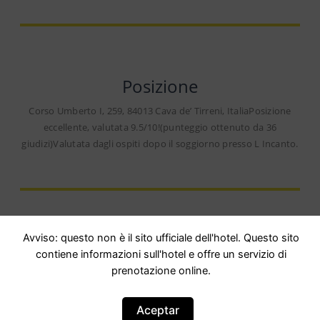
Posizione
Corso Umberto I, 259, 84013 Cava deʼ Tirreni, ItaliaPosizione
eccellente, valutata 9.5/10!(punteggio ottenuto da 36
giudizi)Valutata dagli ospiti dopo il soggiorno presso L Incanto.
Avviso: questo non è il sito ufficiale dell'hotel. Questo sito
contiene informazioni sull'hotel e offre un servizio di
prenotazione online.
Opinioni
Aceptar