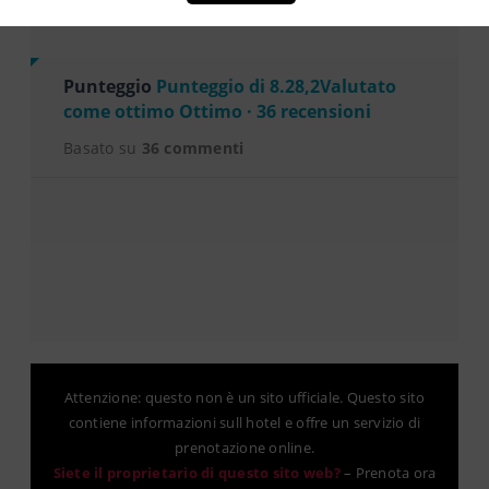
Punteggio
Punteggio di 8.28,2Valutato
come ottimo Ottimo · 36 recensioni
Basato su
36 commenti
Attenzione: questo non è un sito ufficiale. Questo sito
contiene informazioni sull hotel e offre un servizio di
prenotazione online.
Siete il proprietario di questo sito web?
–
Prenota ora