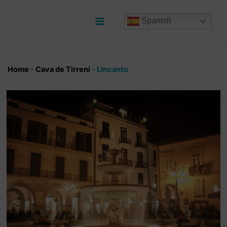
Ir
al
Spanish
contenido
Main
Menu
Home
-
Cava de Tirreni
-
LIncanto