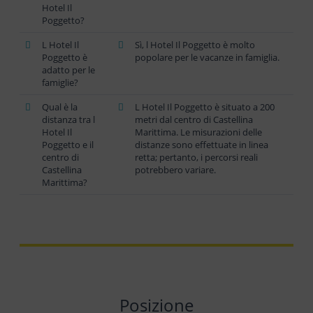
Hotel Il
Poggetto?
L Hotel Il
Sì, l Hotel Il Poggetto è molto
Poggetto è
popolare per le vacanze in famiglia.
adatto per le
famiglie?
Qual è la
L Hotel Il Poggetto è situato a 200
distanza tra l
metri dal centro di Castellina
Hotel Il
Marittima. Le misurazioni delle
Poggetto e il
distanze sono effettuate in linea
centro di
retta; pertanto, i percorsi reali
Castellina
potrebbero variare.
Marittima?
Posizione