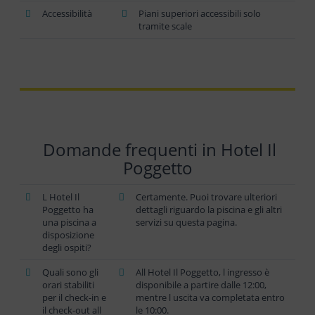
Accessibilità
Piani superiori accessibili solo
tramite scale
Domande frequenti in Hotel Il
Poggetto
L Hotel Il
Certamente. Puoi trovare ulteriori
Poggetto ha
dettagli riguardo la piscina e gli altri
una piscina a
servizi su questa pagina.
disposizione
degli ospiti?
Quali sono gli
All Hotel Il Poggetto, l ingresso è
orari stabiliti
disponibile a partire dalle 12:00,
per il check-in e
mentre l uscita va completata entro
il check-out all
le 10:00.