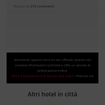
Basato su
519 commenti
Attenzione: questo non è un sito ufficiale. Questo sito
contiene informazioni sull hotel e offre un servizio di
prenotazione online.
Siete il proprietario di questo sito web?
–
Prenota ora
Altri hotel in città