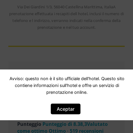
Via Dei Giardini 1/3, 56040 Castellina Marittima, ItaliaA
prenotazione effettuata i recapiti dell hotel, inclusi il numero di
telefono e l indirizzo, verranno indicati nella conferma della
prenotazione e nel tuo account.
Avviso: questo non è il sito ufficiale dell'hotel. Questo sito
contiene informazioni sull'hotel e offre un servizio di
prenotazione online.
Opinioni
Aceptar
Punteggio
Punteggio di 8.38,3Valutato
come ottimo Ottimo · 519 recensioni