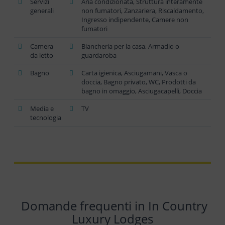
Servizi
Aria condizionata, Struttura interamente
generali
non fumatori, Zanzariera, Riscaldamento,
Ingresso indipendente, Camere non
fumatori
Camera
Biancheria per la casa, Armadio o
da letto
guardaroba
Bagno
Carta igienica, Asciugamani, Vasca o
doccia, Bagno privato, WC, Prodotti da
bagno in omaggio, Asciugacapelli, Doccia
Media e
TV
tecnologia
Domande frequenti in In Country
Luxury Lodges