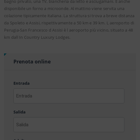
bagno privato, una TV, biancheria da letto e asciugamani. È anche
disponibile un forno a microonde. Al mattino viene servita una
colazione tipicamente italiana. La struttura si trova a breve distanza
da Spoleto e Assisi, rispettivamente a 50 km e 39 km. L aeroporto di
Perugia-San Francesco d Assisi è l aeroporto più vicino, situato a 48
km dall In Country Luxury Lodges.
Prenota online
Entrada
AAAA
barra
Salida
MM
barra
DD
AAAA
barra