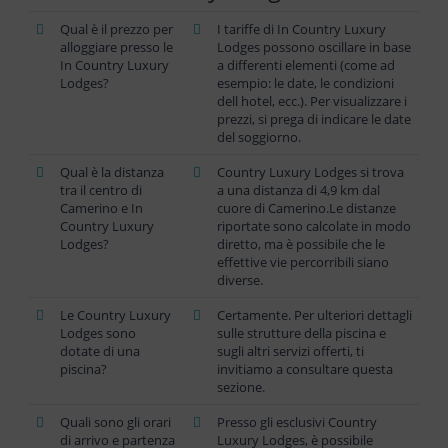
Qual è il prezzo per
I tariffe di In Country Luxury
alloggiare presso le
Lodges possono oscillare in base
In Country Luxury
a differenti elementi (come ad
Lodges?
esempio: le date, le condizioni
dell hotel, ecc.). Per visualizzare i
prezzi, si prega di indicare le date
del soggiorno.
Qual è la distanza
Country Luxury Lodges si trova
tra il centro di
a una distanza di 4,9 km dal
Camerino e In
cuore di Camerino.Le distanze
Country Luxury
riportate sono calcolate in modo
Lodges?
diretto, ma è possibile che le
effettive vie percorribili siano
diverse.
Le Country Luxury
Certamente. Per ulteriori dettagli
Lodges sono
sulle strutture della piscina e
dotate di una
sugli altri servizi offerti, ti
piscina?
invitiamo a consultare questa
sezione.
Quali sono gli orari
Presso gli esclusivi Country
di arrivo e partenza
Luxury Lodges, è possibile