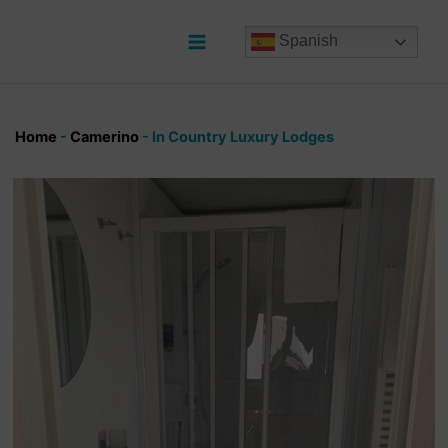
Ir
al
Spanish
contenido
Main
Menu
Home
-
Camerino
-
In Country Luxury Lodges