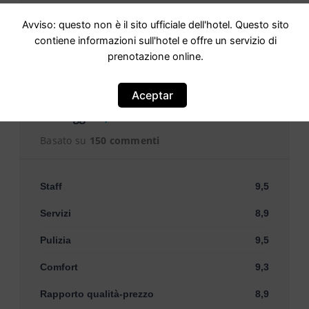
Avviso: questo non è il sito ufficiale dell'hotel. Questo sito
contiene informazioni sull'hotel e offre un servizio di
Opinioni
prenotazione online.
Aceptar
Punteggio
8,8 Favoloso · 150 recensioni
Basato su
150 commenti
Staff
9,5
Servizi
8,9
Pulizia
9,5
Comfort
9,3
Rapporto qualità-prezzo
8,9