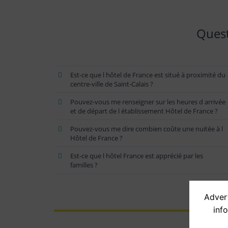
Quest
Est-ce que l hôtel de France est situé à proximité du
centre-ville de Saint-Calais ?
Pouvez-vous me renseigner sur les heures d arrivée
et de départ de l établissement Hôtel de France ?
Pouvez-vous me dire combien coûte une nuitée à l
Hôtel de France ?
Est-ce que l hôtel France est apprécié par les
familles ?
Advert
inf