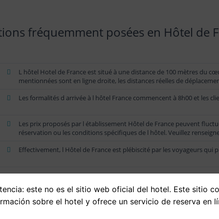
ions fréquemment posées en Hôtel de 
L hôtel Hotel de France est situé à une distance de 100 mètres du cœur 
mentionnées sont en ligne droite, les distances réelles de déplacemen
Les formalités d arrivée à l hôtel France commencent à 8h00 et les cl
Les prix proposés par l établissement Hôtel de France peuvent fluctu
réservation ou les conditions spécifiques de l hôtel. Veuillez renseigne
Effectivement, l Hôtel de France est plébiscité par les voyageurs qui pl
encia: este no es el sitio web oficial del hotel. Este sitio c
ormación sobre el hotel y ofrece un servicio de reserva en lí