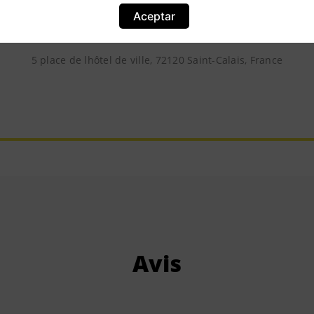
Aceptar
Localisation
5 place de lhôtel de ville, 72120 Saint-Calais, France
Avis