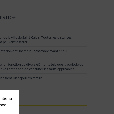
France
de la ville de Saint-Calais. Toutes les distances
t peuvent différer.
ients doivent libérer leur chambre avant 11h00.
er en fonction de divers éléments tels que la période de
r vos dates afin de consulter les tarifs applicables.
anifient un séjour en famille.
ontiene
nea.