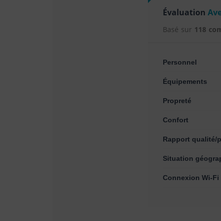
Évaluation
Ave
Basé sur
118 co
Personnel
Équipements
Propreté
Confort
Rapport qualité/p
Situation géogra
Connexion Wi-Fi 