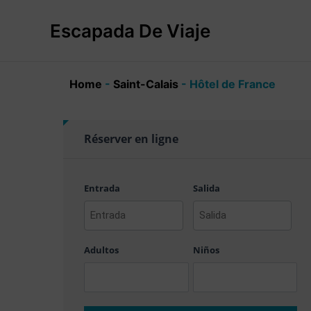
Ir
al
Escapada De Viaje
contenido
Home
-
Saint-Calais
-
Hôtel de France
Réserver en ligne
Entrada
Salida
AAAA
AAAA
barra
barra
Adultos
Niños
MM
MM
barra
barra
DD
DD