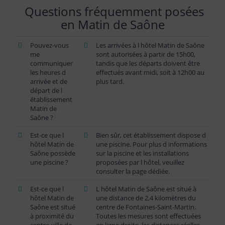
Questions fréquemment posées
en Matin de Saône
Pouvez-vous
Les arrivées à l hôtel Matin de Saône
me
sont autorisées à partir de 15h00,
communiquer
tandis que les départs doivent être
les heures d
effectués avant midi, soit à 12h00 au
arrivée et de
plus tard.
départ de l
établissement
Matin de
Saône ?
Est-ce que l
Bien sûr, cet établissement dispose d
hôtel Matin de
une piscine. Pour plus d informations
Saône possède
sur la piscine et les installations
une piscine ?
proposées par l hôtel, veuillez
consulter la page dédiée.
Est-ce que l
L hôtel Matin de Saône est situé à
hôtel Matin de
une distance de 2,4 kilomètres du
Saône est situé
centre de Fontaines-Saint-Martin.
à proximité du
Toutes les mesures sont effectuées
centre-ville de
en ligne droite, les distances réelles