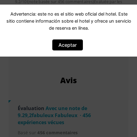
9.2/10!(note basée sur 456 commentaires)Évaluée par les
clients après leur séjour à l établissement Matin de Saône.
Advertencia: este no es el sitio web oficial del hotel. Este
sitio contiene información sobre el hotel y ofrece un servicio
de reserva en línea.
Aceptar
Avis
Évaluation
Avec une note de
9.29,2fabuleux Fabuleux · 456
expériences vécues
Basé sur
456 commentaires