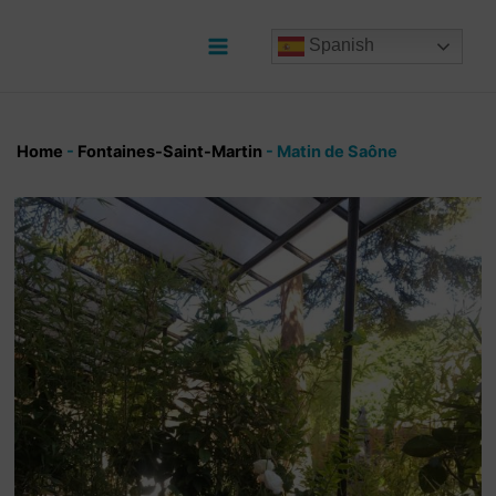
Ir
al
Spanish
contenido
Main
Menu
Home
-
Fontaines-Saint-Martin
-
Matin de Saône