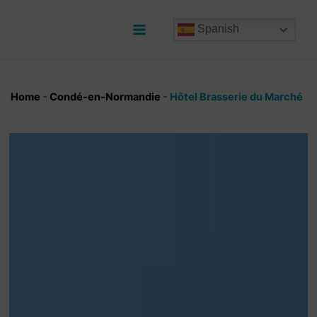
Ir
al
Spanish
contenido
Main
Menu
Home
-
Condé-en-Normandie
-
Hôtel Brasserie du Marché