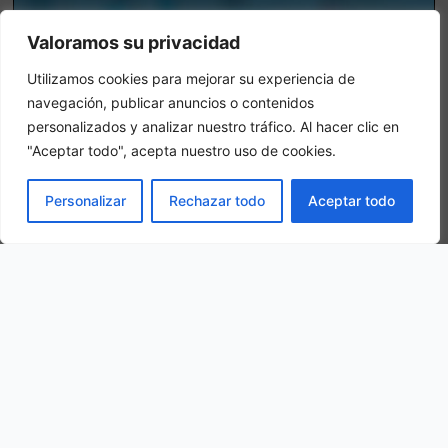
Valoramos su privacidad
Utilizamos cookies para mejorar su experiencia de
navegación, publicar anuncios o contenidos
personalizados y analizar nuestro tráfico. Al hacer clic en
"Aceptar todo", acepta nuestro uso de cookies.
Chambre triple
LIVRE
Personalizar
Rechazar todo
Aceptar todo
Dans une chambre triple, 3 adultes sont logés dans la même
chambre.
Notre situation