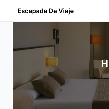
Ir
al
Escapada De Viaje
contenido
H