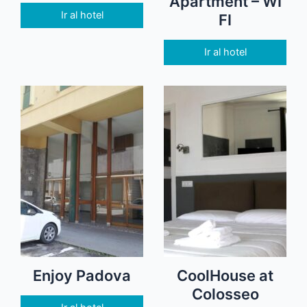
Apartment – WI
Ir al hotel
FI
Ir al hotel
Enjoy Padova
CoolHouse at
Colosseo