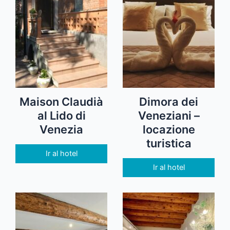
Maison Claudià
Dimora dei
al Lido di
Veneziani –
Venezia
locazione
turistica
Ir al hotel
Ir al hotel