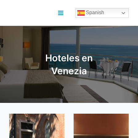
Ir
al
Spanish
contenido
Main
Menu
Hoteles en
Venezia