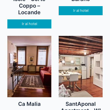
Coppo –
Ir al hotel
Locande
Ir al hotel
Ca Malia
SantAponal