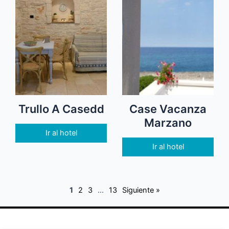
Trullo A Casedd
Case Vacanza
Marzano
Ir al hotel
Ir al hotel
1
2
3
…
13
Siguiente »