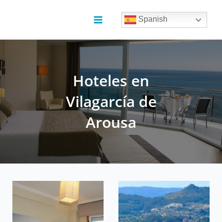
Ir
al
Spanish
contenido
Main
Menu
Hoteles en
Vilagarcía de
Arousa