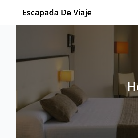
Ir
al
Escapada De Viaje
contenido
H