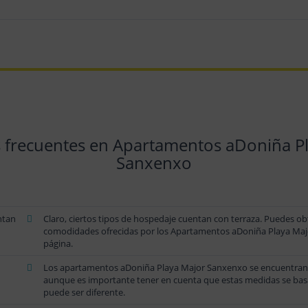
 frecuentes en Apartamentos aDoniña P
Sanxenxo
ntan
Claro, ciertos tipos de hospedaje cuentan con terraza. Puedes obt
comodidades ofrecidas por los Apartamentos aDoniña Playa Major
página.
Los apartamentos aDoniña Playa Major Sanxenxo se encuentran 
aunque es importante tener en cuenta que estas medidas se basan e
puede ser diferente.