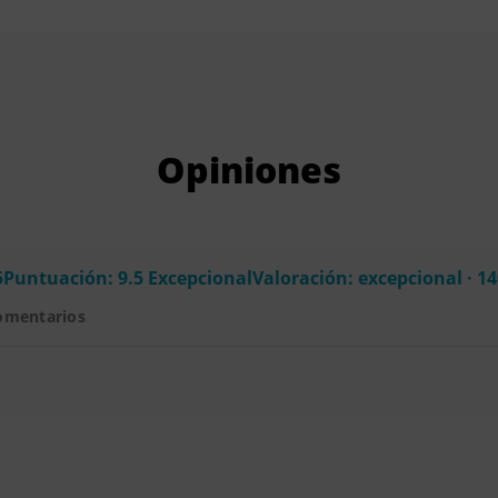
Opiniones
5Puntuación: 9.5 ExcepcionalValoración: excepcional · 1
omentarios