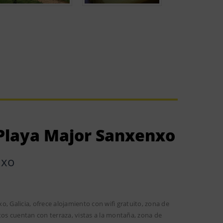
Playa Major Sanxenxo
nxo
Galicia, ofrece alojamiento con wifi gratuito, zona de
entos cuentan con terraza, vistas a la montaña, zona de