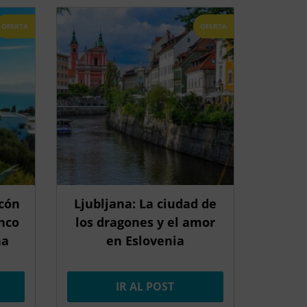
OFERTA
OFERTA
ncón
Ljubljana: La ciudad de
nco
los dragones y el amor
na
en Eslovenia
IR AL POST