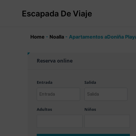
Ir
al
Escapada De Viaje
contenido
Home
-
Noalla
-
Apartamentos aDoniña Play
Reserva online
Entrada
Salida
AAAA
AAAA
barra
barra
Adultos
Niños
MM
MM
barra
barra
DD
DD