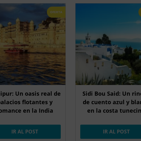
OFERTA
ipur: Un oasis real de
Sidi Bou Said: Un ri
alacios flotantes y
de cuento azul y bla
omance en la India
en la costa tuneci
IR AL POST
IR AL POST