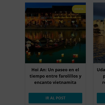
OFERTA
Hoi An: Un paseo en el
Uda
tiempo entre farolillos y
p
encanto vietnamita
r
IR AL POST