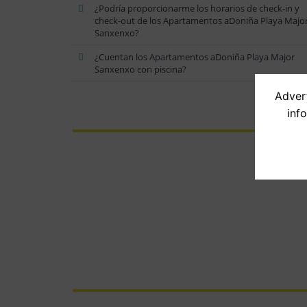
¿Podría proporcionarme los horarios de check-in y
check-out de los Apartamentos aDoniña Playa Majo
Sanxenxo?
¿Cuentan los Apartamentos aDoniña Playa Major
Sanxenxo con piscina?
Advert
inf