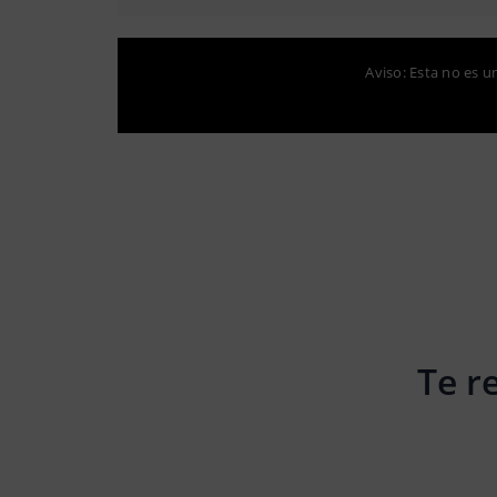
Aviso: Esta no es u
Te r