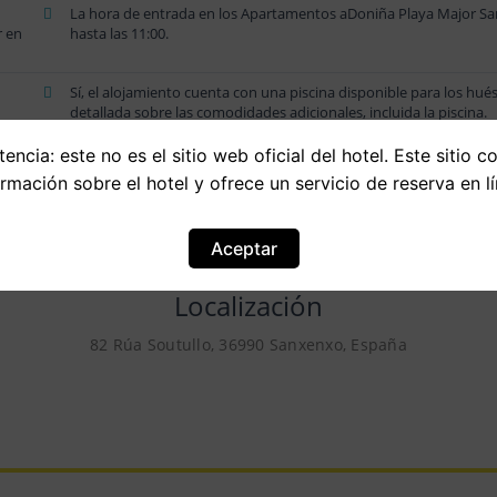
La hora de entrada en los Apartamentos aDoniña Playa Major Sanxe
r en
hasta las 11:00.
Sí, el alojamiento cuenta con una piscina disponible para los hu
detallada sobre las comodidades adicionales, incluida la piscina.
encia: este no es el sitio web oficial del hotel. Este sitio c
ormación sobre el hotel y ofrece un servicio de reserva en lí
Aceptar
Localización
82 Rúa Soutullo, 36990 Sanxenxo, España