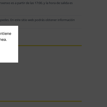
nxo es a partir de las 17:00, y la hora de salida es
éspedes. En este sitio web podrás obtener información
ontiene
nea.