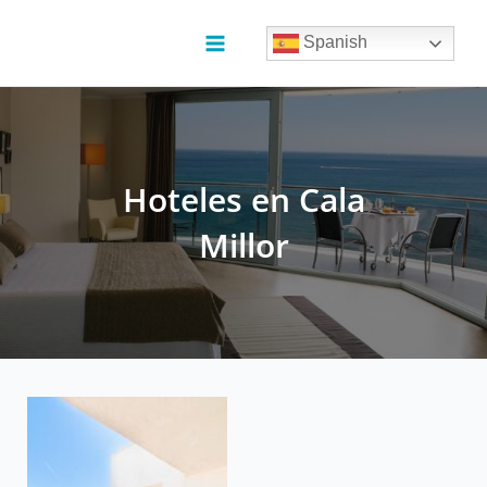
Ir
al
Spanish
contenido
Main
Menu
Hoteles en Cala
Millor