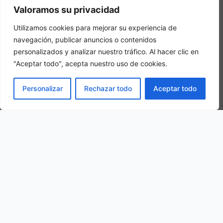
Valoramos su privacidad
Utilizamos cookies para mejorar su experiencia de
navegación, publicar anuncios o contenidos
personalizados y analizar nuestro tráfico. Al hacer clic en
"Aceptar todo", acepta nuestro uso de cookies.
Habitacion Triple
RESERVAR
Personalizar
Rechazar todo
Aceptar todo
En una habitación triple, se hospedarán 3 personas adultas en la
misma habitación
Nuestra ubicación