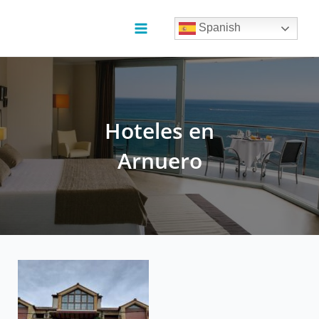
Ir
al
Spanish
contenido
Main
Menu
Hoteles en
Arnuero