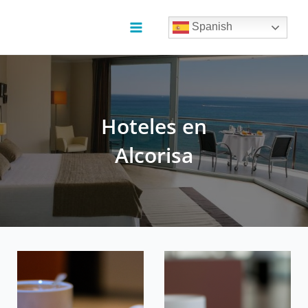
Ir
al
Spanish
contenido
Main
Menu
Hoteles en
Alcorisa