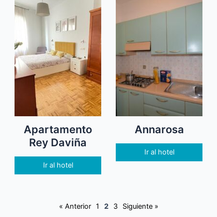
Apartamento
Annarosa
Rey Daviña
Ir al hotel
Ir al hotel
« Anterior
1
2
3
Siguiente »