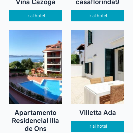
Viña Cazoga
casaflorinda9
Ir al hotel
Ir al hotel
Apartamento
Villetta Ada
Residencial Illa
Ir al hotel
de Ons