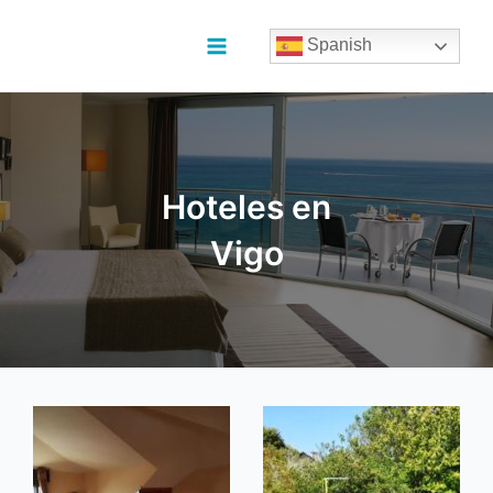
Ir
al
Spanish
contenido
Main
Menu
Hoteles en
Vigo