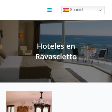
Ir
al
Spanish
contenido
Main
Menu
Hoteles en
Ravascletto