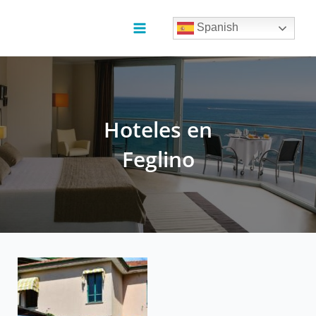
Ir
al
Spanish
contenido
Main
Menu
Hoteles en
Feglino