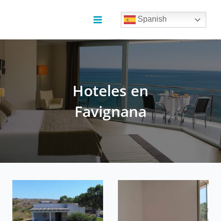
Ir
al
Spanish
contenido
Main
Menu
Hoteles en
Favignana