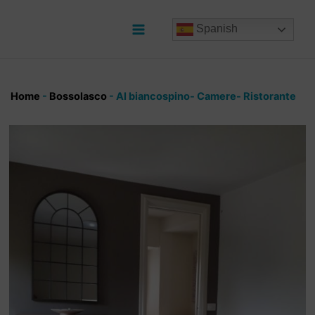
Ir
al
Spanish
contenido
Main
Menu
Home
-
Bossolasco
-
Al biancospino- Camere- Ristorante