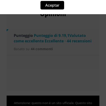
Aceptar
Opinioni
Punteggio
Punteggio di 9.19,1Valutato
come eccellente Eccellente · 44 recensioni
Basato su
44 commenti
Attenzione: questo non è un sito ufficiale. Questo sito