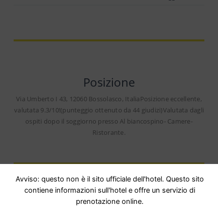
Posizione
Via Umberto I 43, 12060 Bossolasco, ItaliaPosizione eccellente,
valutata 9.3/10!(punteggio ottenuto da 44 giudizi)Valutata dagli
ospiti dopo il soggiorno presso Al biancospino- Camere-
Ristorante.
Avviso: questo non è il sito ufficiale dell'hotel. Questo sito
contiene informazioni sull'hotel e offre un servizio di
prenotazione online.