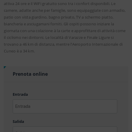
attiva 24 ore e il WiFi gratuito sono tra i confort disponibili. Le
camere, adatte anche per famiglie, sono equipaggiate con armadio,
patio con vista giardino, bagno privato, TV a schermo piatto,
biancheria e asciugamani forniti. Gli ospiti possono iniziare la
giornata con una colazione à la carte e approfittare di attività come
il ciclismo nei dintorni. Le località di Varazze e Finale Ligure si
trovano a 46 km di distanza, mentre l’Aeroporto Internazionale di
Cuneo è a 34 km.
Prenota online
Entrada
AAAA
barra
Salida
MM
barra