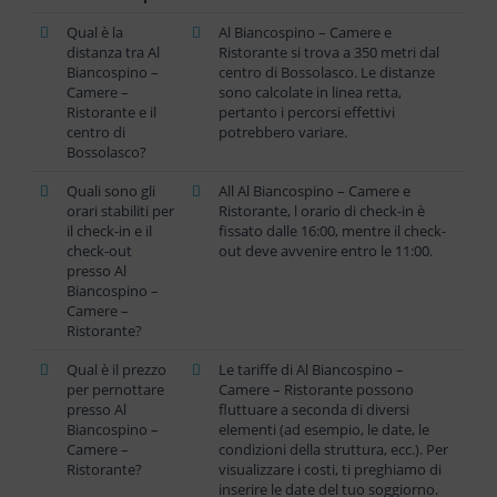
Qual è la
Al Biancospino – Camere e
distanza tra Al
Ristorante si trova a 350 metri dal
Biancospino –
centro di Bossolasco. Le distanze
Camere –
sono calcolate in linea retta,
Ristorante e il
pertanto i percorsi effettivi
centro di
potrebbero variare.
Bossolasco?
Quali sono gli
All Al Biancospino – Camere e
orari stabiliti per
Ristorante, l orario di check-in è
il check-in e il
fissato dalle 16:00, mentre il check-
check-out
out deve avvenire entro le 11:00.
presso Al
Biancospino –
Camere –
Ristorante?
Qual è il prezzo
Le tariffe di Al Biancospino –
per pernottare
Camere – Ristorante possono
presso Al
fluttuare a seconda di diversi
Biancospino –
elementi (ad esempio, le date, le
Camere –
condizioni della struttura, ecc.). Per
Ristorante?
visualizzare i costi, ti preghiamo di
inserire le date del tuo soggiorno.