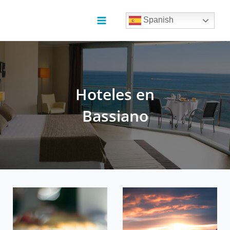
Ir
al
Spanish
contenido
Main
Menu
Hoteles en
Bassiano