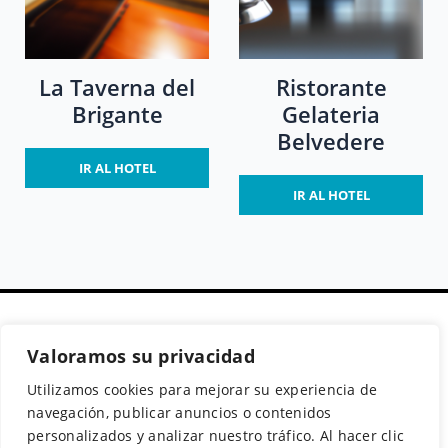
La Taverna del
Ristorante
Brigante
Gelateria
Belvedere
IR AL HOTEL
IR AL HOTEL
Valoramos su privacidad
Secciones
Políticas
Síguenos
Utilizamos cookies para mejorar su experiencia de
Home
Política de cookies
Facebook
navegación, publicar anuncios o contenidos
Buscador de
Aviso Legal
Instagram
personalizados y analizar nuestro tráfico. Al hacer clic
Hoteles
Política de